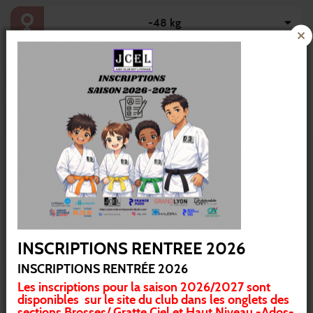
-48 kg
-60 kg
-52 kg
-57 kg
-66 kg
INSCRIPTIONS RENTREE 2026
-73 kg
INSCRIPTIONS RENTRÉE 2026
Les inscriptions pour la saison 2026/2027 sont
-63 kg
disponibles sur le site du club dans les onglets des
sections Brosses/ Gratte Ciel et Haut Niveau -Ados-