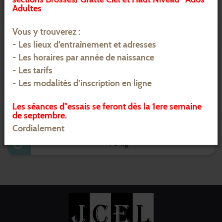
Adultes
-70 kg
Vous y trouverez :
- Les lieux d’entraînement et adresses
-81 kg
- Les horaires par année de naissance
- Les tarifs
-90 kg
- Les modalités d’inscription en ligne
Les séances d''essais se feront dès la 1ere semaine
+70 kg
de septembre.
Cordialement
+90 kg