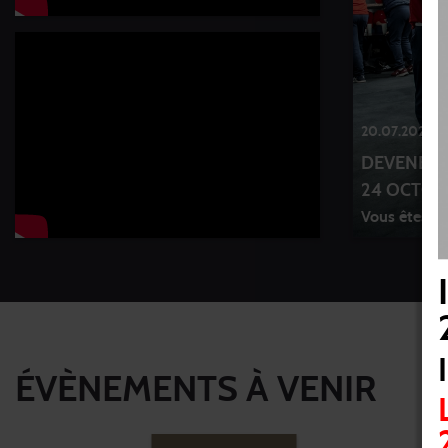
20.07.2026
DEVENEZ B
24 OCTOBR
Vous êtes lic
ÉVÈNEMENTS À VENIR