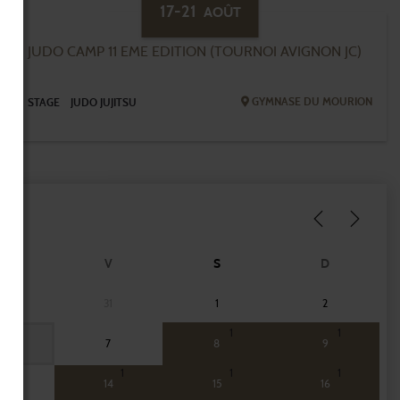
17-21
AOÛT
JUDO CAMP 11 EME EDITION (TOURNOI AVIGNON JC)
GYMNASE DU MOURION
STAGE
JUDO JUJITSU
J
V
S
D
0
31
1
2
1
1
6
7
8
9
1
1
1
3
14
15
16