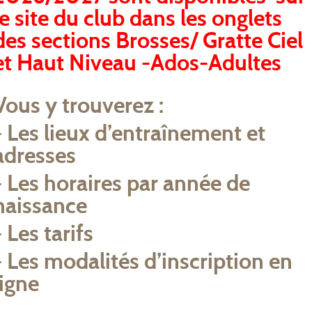
14-16
AOÛT
le site du club dans les onglets
des sections Brosses/ Gratte Ciel
GRAND PRIX DE LIMA, PEROU DU 14 AU 16 AOUT
2026
et Haut Niveau -Ados-Adultes
COMPETITION
JUDO JUJITSU
Vous y trouverez :
- Les lieux d’entraînement et
adresses
- Les horaires par année de
naissance
L
M
M
- Les tarifs
27
28
29
3
- Les modalités d’inscription en
3
4
5
ligne
10
11
12
1