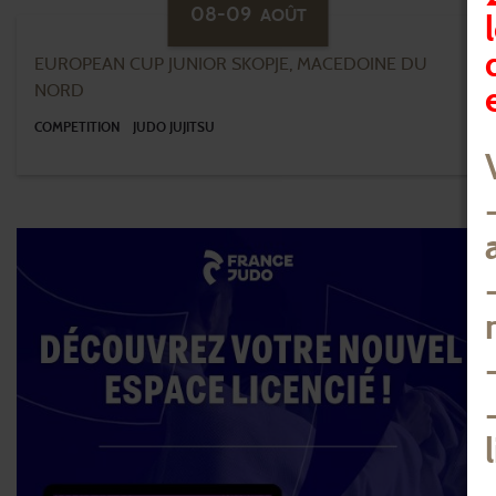
08-09
AOÛT
EUROPEAN CUP JUNIOR SKOPJE, MACEDOINE DU
NORD
COMPETITION
JUDO JUJITSU