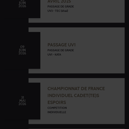
AVRIL 2025
JUIN
2026
PASSAGE DE GRADE
UV3 - TEC (shiaï)
PASSAGE UV1
09
JUIN
PASSAGE DE GRADE
2026
UV1 - KATA
CHAMPIONNAT DE FRANCE
INDIVIDUEL CADET(TE)S
31
MAI
ESPOIRS
2026
COMPETITION
INDIVIDUELLE