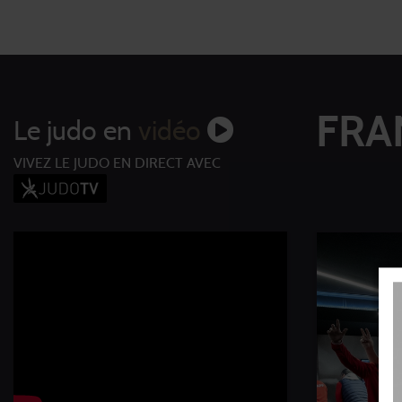
FRA
Le judo en
vidéo
VIVEZ LE JUDO EN DIRECT AVEC