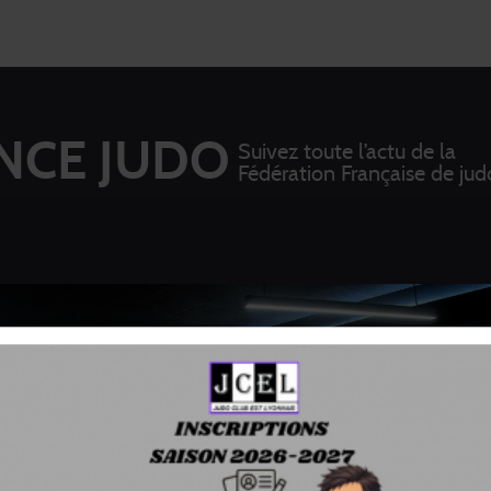
NCE JUDO
Suivez toute l’actu de la
Fédération Française de jud