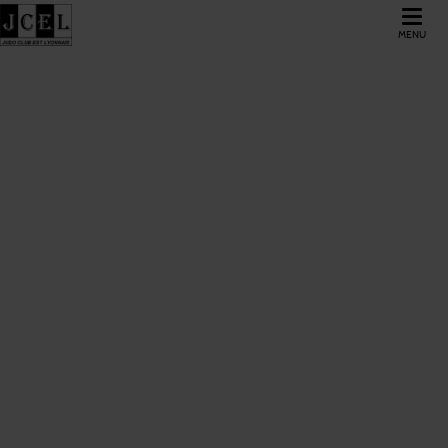
MENU
TOUS NOS
ÉVÈNEMENTS
JC DE L EST LYONNAIS
/
Agenda
FILTRER LES ÉVÈNEMENTS
L
M
M
J
V
S
D