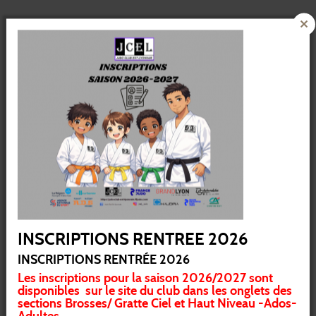
27
28
29
30
31
1
2
3
4
5
6
7
8
9
1
1
1
10
11
12
13
14
15
16
1
1
1
1
1
17
18
19
20
21
22
23
2
2
2
1
1
2
1
24
25
26
27
28
29
30
2
31
1
2
3
4
5
6
INSCRIPTIONS RENTREE 2026
INSCRIPTIONS RENTRÉE 2026
Les inscriptions pour la saison 2026/2027 sont
disponibles sur le site du club dans les onglets des
sections Brosses/ Gratte Ciel et Haut Niveau -Ados-