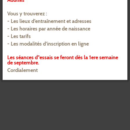
Adultes
À NE PAS MANQUER
Vous y trouverez :
- Les lieux d’entraînement et adresses
Actualités
Inscriptions competitions
- Les horaires par année de naissance
Section haut niveau /
Boutique jcel
ados/adultes
- Les tarifs
Section des brosses
- Les modalités d’inscription en ligne
Sections partenaires
Section des gratte ciel
Les séances d''essais se feront dès la 1ere semaine
FERMER
de septembre.
RESTEZ INFORMÉS
Cordialement
RETROUVEZ-NOUS SUR...